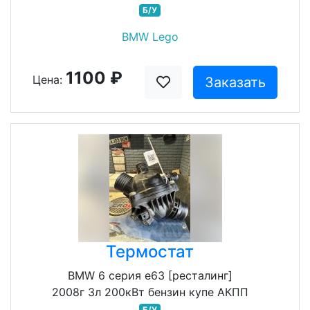
Б/У
BMW Lego
1100 ₽
Цена:
Заказать
Термостат
BMW 6 серия e63 [ресталинг]
2008г 3л 200кВт бензин купе АКПП
Б/У