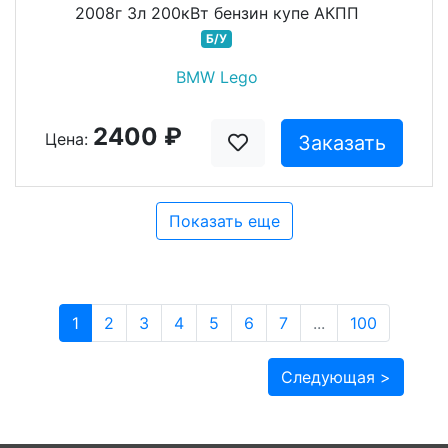
2008г 3л 200кВт бензин купе АКПП
Б/У
BMW Lego
2400 ₽
Цена:
Заказать
Показать еще
1
2
3
4
5
6
7
...
100
Следующая >