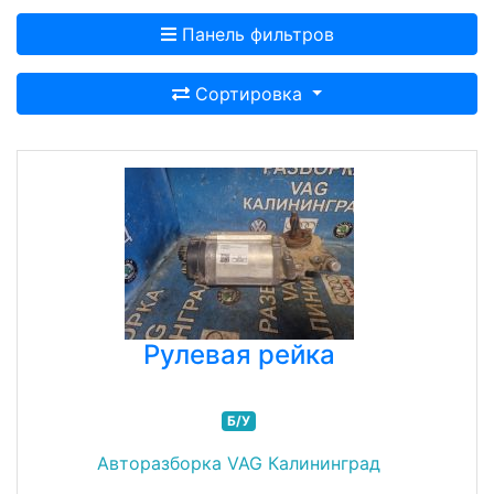
Панель фильтров
Сортировка
Рулевая рейка
Б/У
Авторазборка VAG Калининград