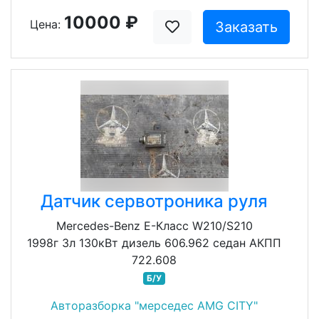
10000 ₽
Цена:
Заказать
Датчик сервотроника руля
Mercedes-Benz E-Класс W210/S210
1998г 3л 130кВт дизель 606.962 седан АКПП
722.608
Б/У
Авторазборка "мерседес AMG CITY"