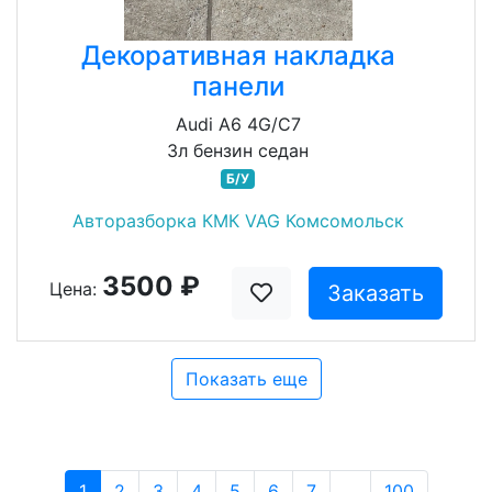
Декоративная накладка
панели
Audi A6 4G/C7
3л бензин седан
Б/У
Авторазборка КМК VAG Комсомольск
3500 ₽
Цена:
Заказать
Показать еще
1
2
3
4
5
6
7
...
100