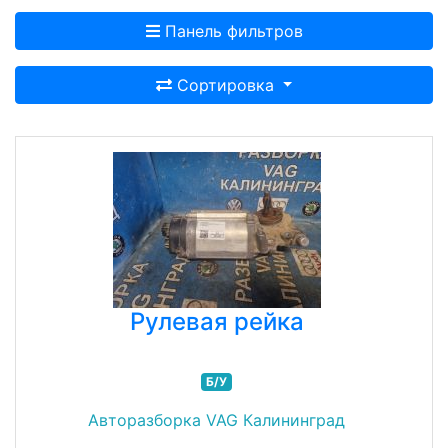
Панель фильтров
Сортировка
Рулевая рейка
Б/У
Авторазборка VAG Калининград