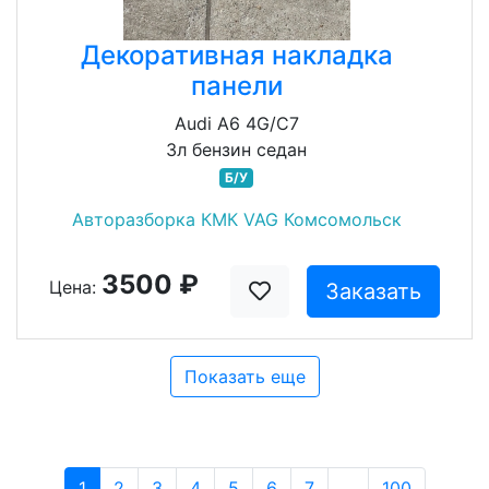
Декоративная накладка
панели
Audi A6 4G/C7
3л бензин седан
Б/У
Авторазборка КМК VAG Комсомольск
3500 ₽
Цена:
Заказать
Показать еще
1
2
3
4
5
6
7
...
100