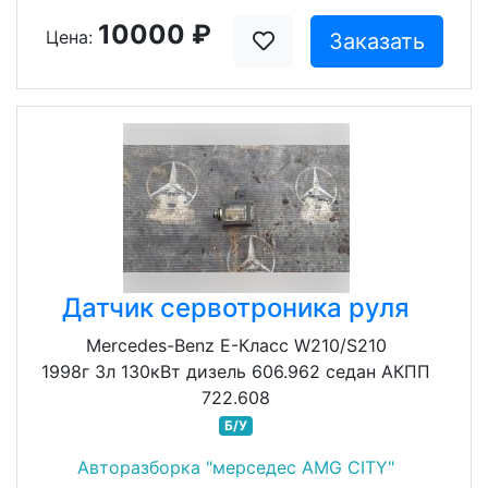
10000 ₽
Цена:
Заказать
Датчик сервотроника руля
Mercedes-Benz E-Класс W210/S210
1998г 3л 130кВт дизель 606.962 седан АКПП
722.608
Б/У
Авторазборка "мерседес AMG CITY"