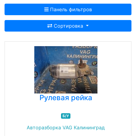
Панель фильтров
Сортировка
Рулевая рейка
Б/У
Авторазборка VAG Калининград