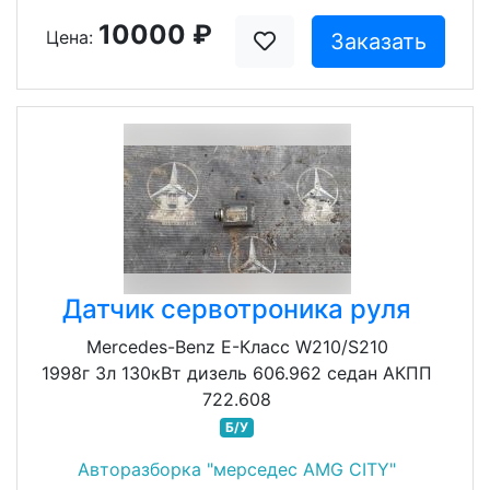
10000 ₽
Цена:
Заказать
Датчик сервотроника руля
Mercedes-Benz E-Класс W210/S210
1998г 3л 130кВт дизель 606.962 седан АКПП
722.608
Б/У
Авторазборка "мерседес AMG CITY"