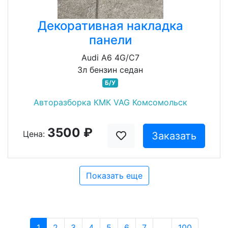
Декоративная накладка
панели
Audi A6 4G/C7
3л бензин седан
Б/У
Авторазборка КМК VAG Комсомольск
3500 ₽
Цена:
Заказать
Показать еще
1
2
3
4
5
6
7
...
100