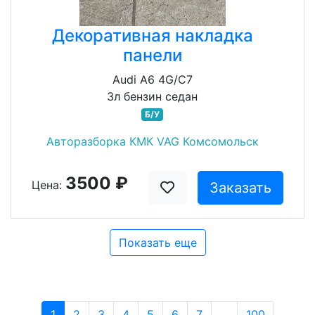
Декоративная накладка
панели
Audi A6 4G/C7
3л бензин седан
Б/У
Авторазборка КМК VAG Комсомольск
3500 ₽
Цена:
Заказать
Показать еще
1
2
3
4
5
6
7
...
100