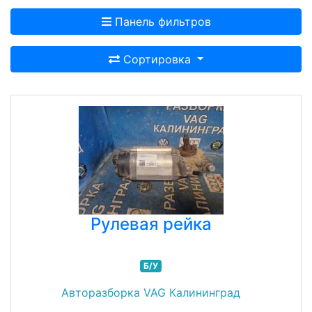
Панель фильтров
Сортировка
Рулевая рейка
Б/У
Авторазборка VAG Калининград