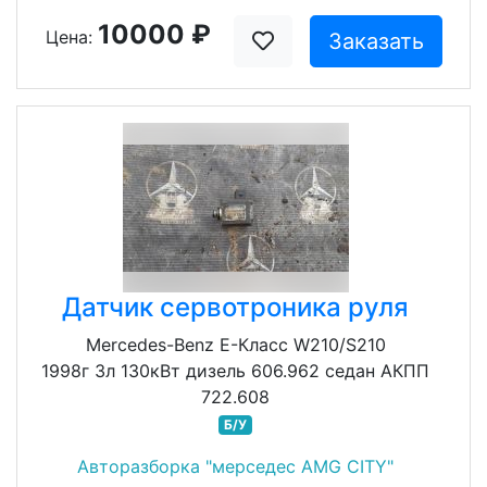
10000 ₽
Цена:
Заказать
Датчик сервотроника руля
Mercedes-Benz E-Класс W210/S210
1998г 3л 130кВт дизель 606.962 седан АКПП
722.608
Б/У
Авторазборка "мерседес AMG CITY"