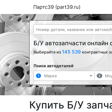
Партс39 (part39.ru)
Б/У автозапчасти онлайн
145 539
Выбирайте из
контрактных з
Поиск автодеталей
1
2
Купить Б/У запч