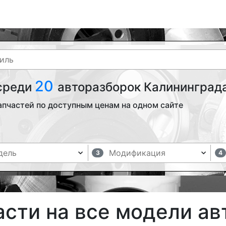
20
 среди
авторазборок Калининграда
апчастей по доступным ценам на одном сайте
3
4
асти на все модели а