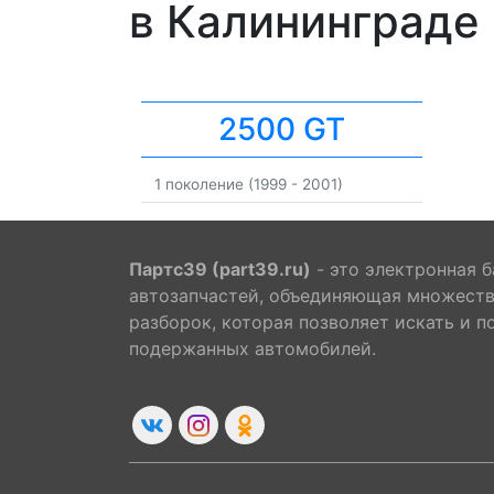
в Калининграде
2500 GT
1 поколение (1999 - 2001)
Партс39 (part39.ru)
- это электронная б
автозапчастей, объединяющая множест
разборок, которая позволяет искать и п
подержанных автомобилей.