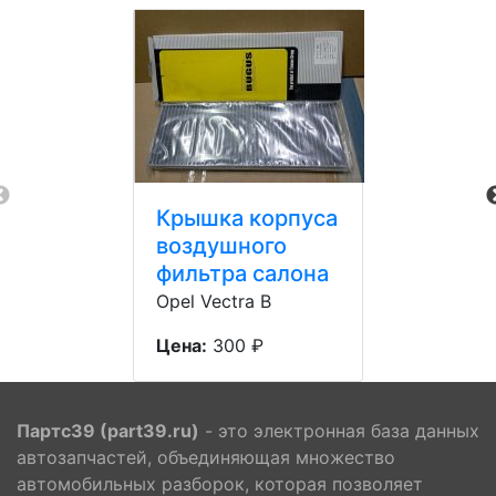
Крышка корпуса
воздушного
фильтра салона
Opel Vectra B
Цена:
300 ₽
Партс39 (part39.ru)
- это электронная база данных
автозапчастей, объединяющая множество
автомобильных разборок, которая позволяет