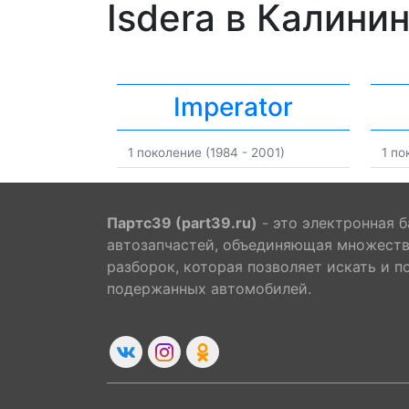
Isdera в Калини
Imperator
1 поколение (1984 - 2001)
1 по
Партс39 (part39.ru)
- это электронная б
автозапчастей, объединяющая множест
разборок, которая позволяет искать и п
подержанных автомобилей.