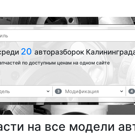
20
 среди
авторазборок Калининграда
апчастей по доступным ценам на одном сайте
3
4
асти на все модели а