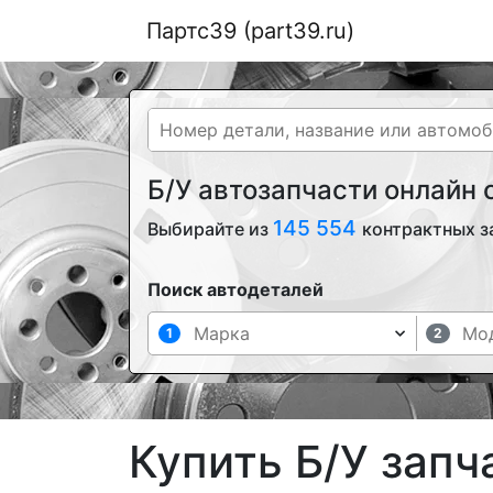
Партс39 (part39.ru)
Б/У автозапчасти онлайн
145 554
Выбирайте из
контрактных з
Поиск автодеталей
1
2
Купить Б/У запч