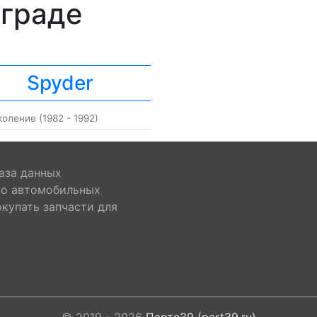
нграде
Spyder
коление (1982 - 1992)
аза данных
во автомобильных
окупать запчасти для