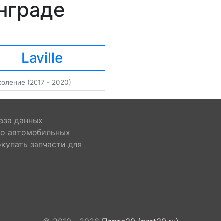
нграде
Laville
коление (2017 - 2020)
аза данных
во автомобильных
окупать запчасти для