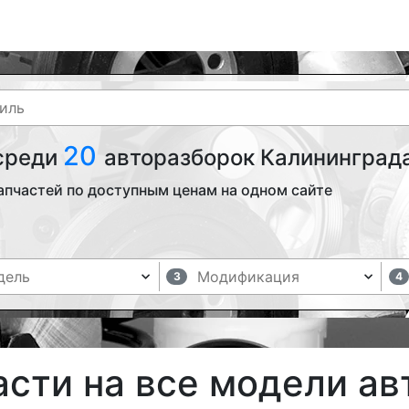
20
 среди
авторазборок Калининграда
апчастей по доступным ценам на одном сайте
3
4
асти на все модели а