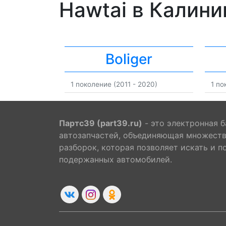
Hawtai в Калини
Boliger
1 поколение (2011 - 2020)
1 по
Партс39 (part39.ru)
- это электронная б
автозапчастей, объединяющая множест
разборок, которая позволяет искать и п
подержанных автомобилей.