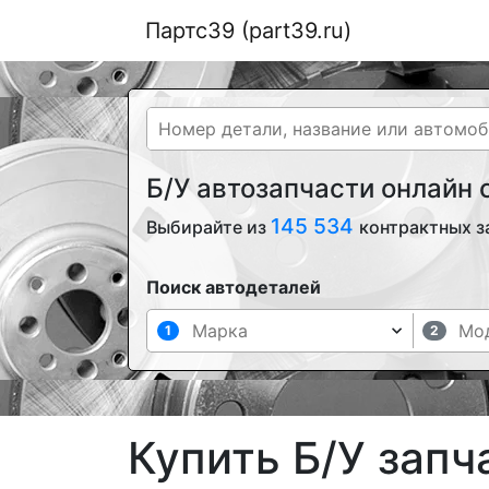
Партс39 (part39.ru)
Б/У автозапчасти онлайн
145 534
Выбирайте из
контрактных з
Поиск автодеталей
1
2
Купить Б/У запч