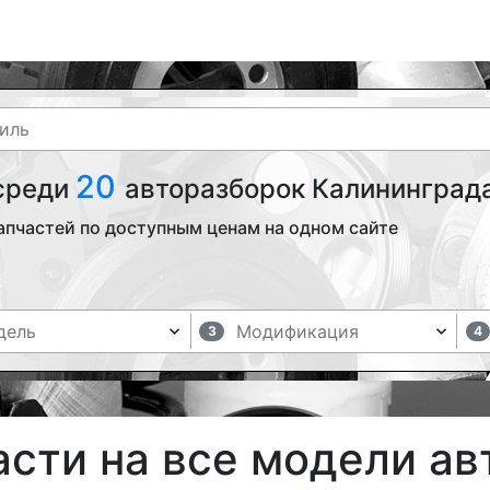
20
 среди
авторазборок Калининграда
апчастей по доступным ценам на одном сайте
3
4
асти на все модели а