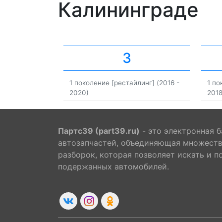
Калининграде
3
1 поколение [рестайлинг] (2016 -
1 по
2020)
2018
Партс39 (part39.ru)
- это электронная б
автозапчастей, объединяющая множест
разборок, которая позволяет искать и п
подержанных автомобилей.