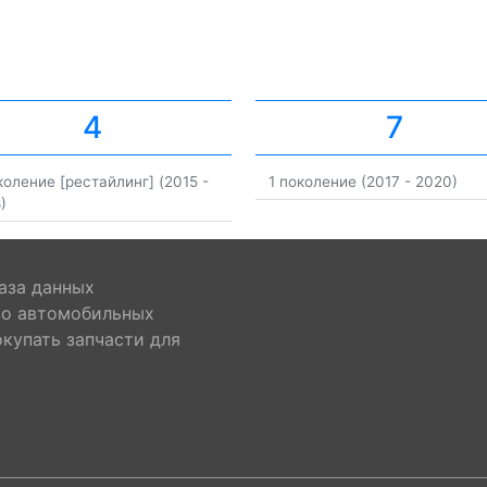
4
7
коление [рестайлинг] (2015 -
1 поколение (2017 - 2020)
)
аза данных
во автомобильных
окупать запчасти для