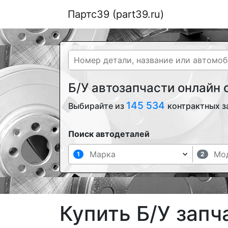
Партс39 (part39.ru)
Б/У автозапчасти онлайн
145 534
Выбирайте из
контрактных з
Поиск автодеталей
1
2
Купить Б/У запч