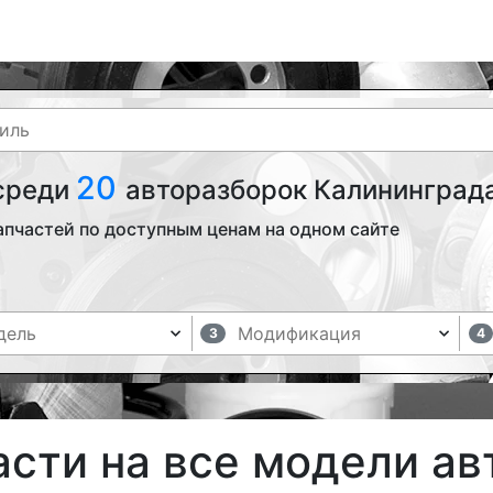
20
 среди
авторазборок Калининграда
апчастей по доступным ценам на одном сайте
3
4
асти на все модели а