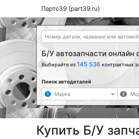
Партс39 (part39.ru)
Б/У автозапчасти онлайн
145 536
Выбирайте из
контрактных з
Поиск автодеталей
1
2
Купить Б/У запч