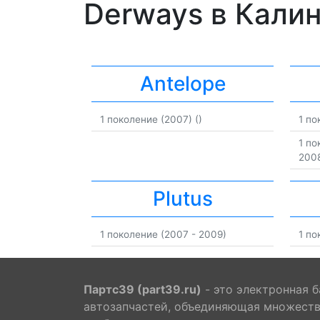
Derways в Кали
Antelope
1 поколение (2007) ()
1 по
1 по
200
Plutus
1 поколение (2007 - 2009)
1 по
Партс39 (part39.ru)
- это электронная б
автозапчастей, объединяющая множест