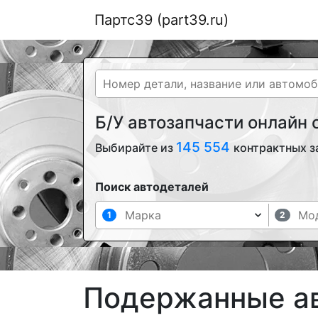
Партс39 (part39.ru)
Б/У автозапчасти онлайн
145 554
Выбирайте из
контрактных з
Поиск автодеталей
1
2
Подержанные ав