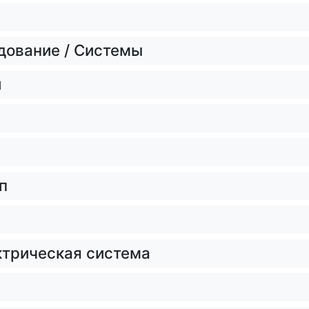
дование / Системы
и
п
ктрическая система