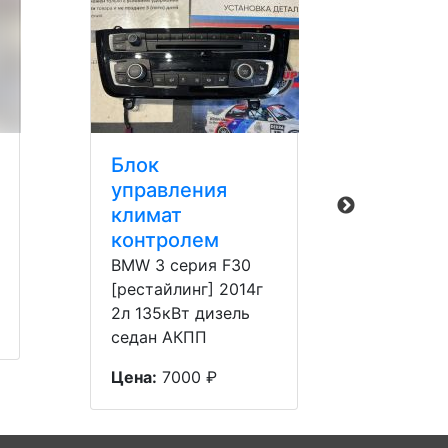
Блок
Допо
управления
й вод
климат
(помп
контролем
BMW 3 
[рестай
BMW 3 серия F30
2л 135
[рестайлинг] 2014г
седан 
2л 135кВт дизель
седан АКПП
Цена:
8
Цена:
7000 ₽